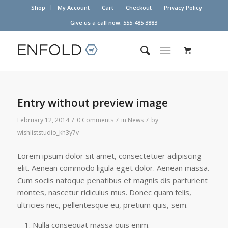
Shop
My Account
Cart
Checkout
Privacy Policy
Give us a call now: 555-485 3883
Entry without preview image
/
/
/
February 12, 2014
0 Comments
in
News
by
wishliststudio_kh3y7v
Lorem ipsum dolor sit amet, consectetuer adipiscing
elit. Aenean commodo ligula eget dolor. Aenean massa.
Cum sociis natoque penatibus et magnis dis parturient
montes, nascetur ridiculus mus. Donec quam felis,
ultricies nec, pellentesque eu, pretium quis, sem.
Nulla consequat massa quis enim.