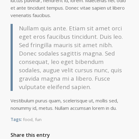
luctus pulvinar, hendrerit id, lorem. Maecenas nec odio
et ante tincidunt tempus. Donec vitae sapien ut libero
venenatis faucibus.
Nullam quis ante. Etiam sit amet orci
eget eros faucibus tincidunt. Duis leo.
Sed fringilla mauris sit amet nibh.
Donec sodales sagittis magna. Sed
consequat, leo eget bibendum
sodales, augue velit cursus nunc, quis
gravida magna mi a libero. Fusce
vulputate eleifend sapien.
Vestibulum purus quam, scelerisque ut, mollis sed,
nonummy id, metus. Nullam accumsan lorem in du.
Tags:
food
,
fun
Share this entry